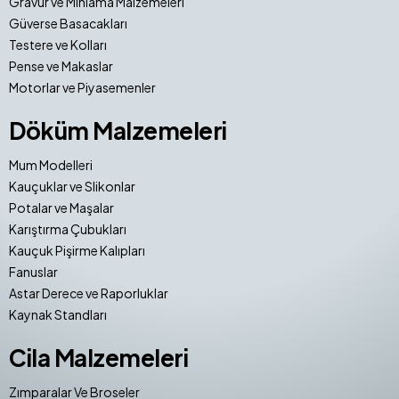
Gravür ve Mıhlama Malzemeleri
Güverse Basacakları
Testere ve Kolları
Pense ve Makaslar
Motorlar ve Piyasemenler
Döküm Malzemeleri
Mum Modelleri
Kauçuklar ve Slikonlar
Potalar ve Maşalar
Karıştırma Çubukları
Kauçuk Pişirme Kalıpları
Fanuslar
Astar Derece ve Raporluklar
Kaynak Standları
Cila Malzemeleri
Zımparalar Ve Broseler