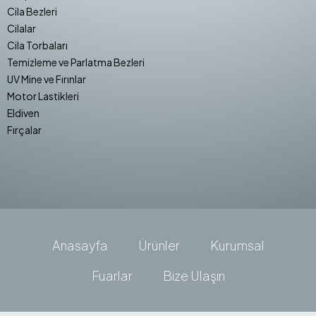
Cila Bezleri
Cilalar
Cila Torbaları
Temizleme ve Parlatma Bezleri
UV Mine ve Fırınlar
Motor Lastikleri
Eldiven
Fırçalar
Anasayfa
Ürünler
Kurumsal
Fuarlar
Bize Ulaşın