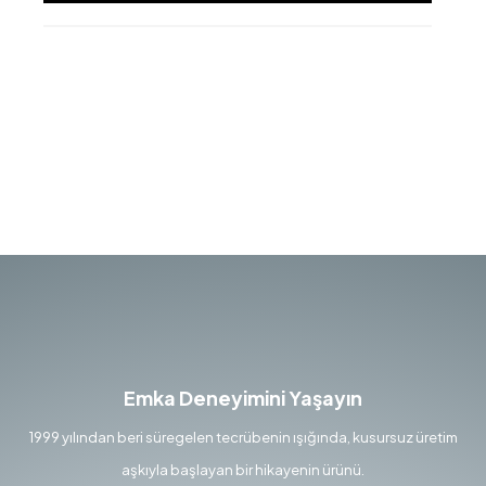
Emka Deneyimini Yaşayın
1999 yılından beri süregelen tecrübenin ışığında, kusursuz üretim
aşkıyla başlayan bir hikayenin ürünü.