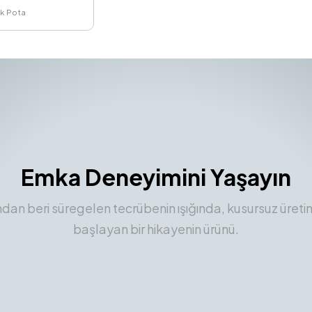
k Pota
Emka Deneyimini Yaşayın
ından beri süregelen tecrübenin ışığında, kusursuz üreti
başlayan bir hikayenin ürünü.