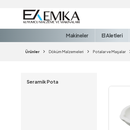
Makineler
El Aletleri
Ürünler
Döküm Malzemeleri
Potalar ve Maşalar
Seramik Pota