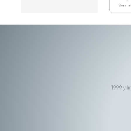
Serami
1999 yıl