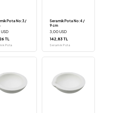
mik Pota No:3 /
Seramik Pota No:4 /
m
9 cm
0 USD
3,00 USD
26 TL
142,83 TL
mik Pota
Seramik Pota