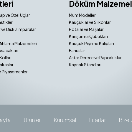
tleri
Döküm Malzemel
ap ve Özel Uçlar
Mum Modelleri
stikleri
Kauçuklar ve Slikonlar
 ve Disk Zımparalar
Potalar ve Maşalar
Karıştırma Çubukları
Mıhlama Malzemeleri
Kauçuk Pişirme Kalıpları
sacakları
Fanuslar
Kolları
Astar Derece ve Raporluklar
akaslar
Kaynak Standları
e Piyasemenler
ayfa
Ürünler
Kurumsal
Fuarlar
Bize 