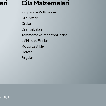
eri
Cila Malzemeleri
Zımparalar Ve Broseler
Cila Bezleri
Cilalar
Cila Torbaları
Temizleme ve Parlatma Bezleri
UV Mine ve Fırınlar
Motor Lastikleri
Eldiven
Fırçalar
Ulaşın