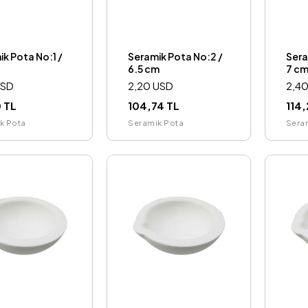
k Pota No:1 /
Seramik Pota No:2 /
Sera
6.5 cm
7 c
USD
2,20 USD
2,4
 TL
104,74 TL
114,
k Pota
Seramik Pota
Sera