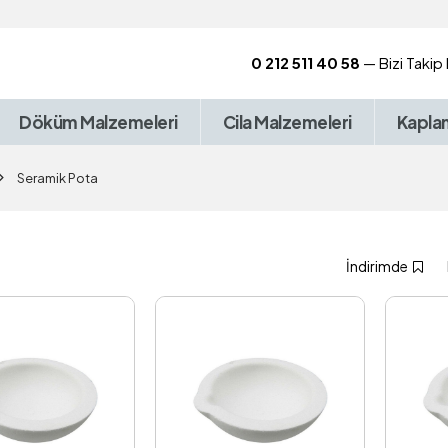
0 212 511 40 58
— Bizi Takip
Döküm Malzemeleri
Cila Malzemeleri
Kapla
Seramik Pota
İndirimde