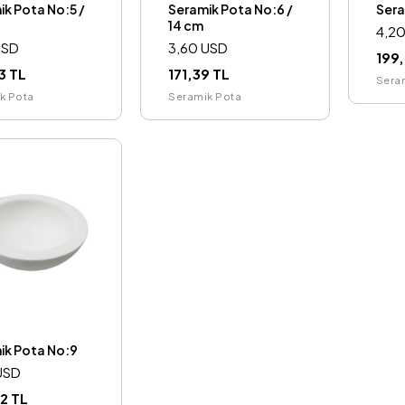
ik Pota No:5 /
Seramik Pota No:6 /
Sera
14 cm
4,2
USD
3,60 USD
199
3 TL
171,39 TL
Sera
k Pota
Seramik Pota
ik Pota No:9
USD
2 TL