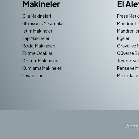
Makineler
El Ale
Cila Makineleri
Freze Matk
Ultrasonik Yıkamalar
Mandren La
İstim Makineleri
Mandrenler
Lap Makineleri
Eğeler
Rodaj Makineleri
Gravür ve 
Eritme Ocakları
Güverse Ba
Döküm Makineleri
Testere ve 
Kumlama Makineleri
Pense ve M
Lavabolar
Motorlar v
Anas