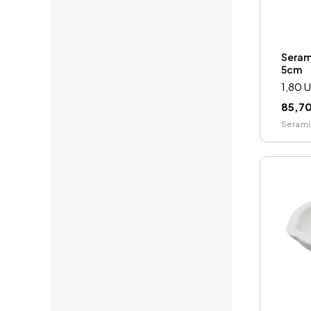
Serami
5cm
1,80 
85,70
Serami