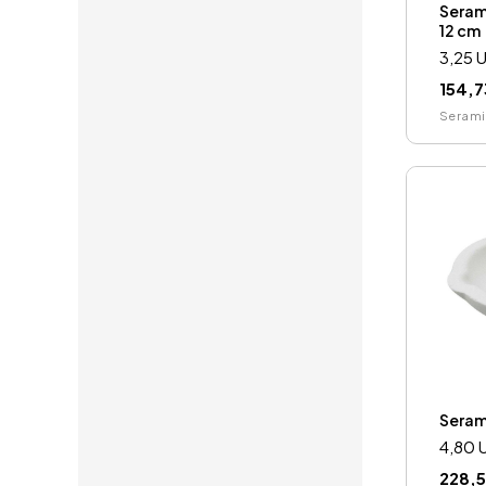
Seram
12 cm
3,25 
154,7
Serami
Seram
4,80 
228,5