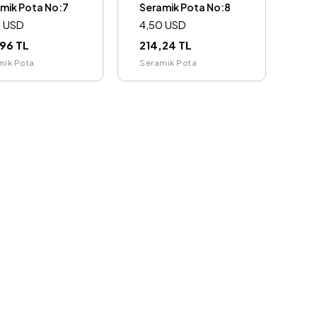
mik Pota No:7
Seramik Pota No:8
0 USD
4,50 USD
,96 TL
214,24 TL
mik Pota
Seramik Pota