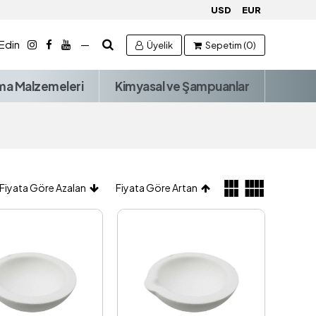
USD
EUR
 Edin
—
Üyelik
Sepetim (0)
ma Malzemeleri
Kimyasal ve Şampuanlar
Fiyata Göre Azalan
Fiyata Göre Artan