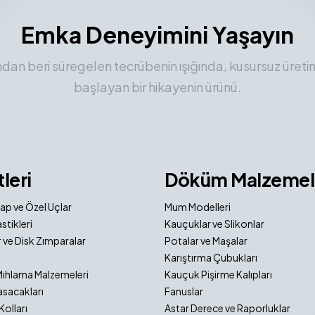
Emka Deneyimini Yaşayın
ından beri süregelen tecrübenin ışığında, kusursuz üreti
başlayan bir hikayenin ürünü.
tleri
Döküm Malzemel
ap ve Özel Uçlar
Mum Modelleri
stikleri
Kauçuklar ve Slikonlar
 ve Disk Zımparalar
Potalar ve Maşalar
Karıştırma Çubukları
Mıhlama Malzemeleri
Kauçuk Pişirme Kalıpları
sacakları
Fanuslar
Kolları
Astar Derece ve Raporluklar