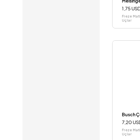
Meising
1,75 US
Freze Mat
Uçlar
Busch Çe
7,20 US
Freze Mat
Uçlar