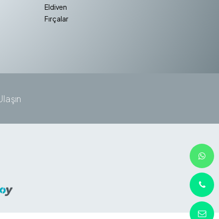
Eldiven
Fırçalar
Ulaşın