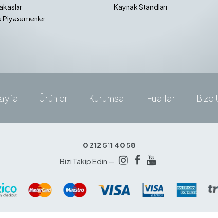
akaslar
Kaynak Standları
e Piyasemenler
ayfa
Ürünler
Kurumsal
Fuarlar
Bize 
0 212 511 40 58
Bizi Takip Edin —