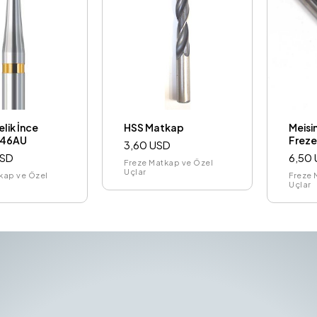
lik İnce
HSS Matkap
Meisi
446AU
Frez
3,60 USD
USD
6,50
Freze Matkap ve Özel
Uçlar
kap ve Özel
Freze 
Uçlar