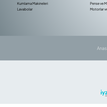
Kumlama Makineleri
Pense ve M
Lavabolar
Motorlar v
Anas