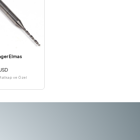
nger Elmas
e
 USD
Matkap ve Özel