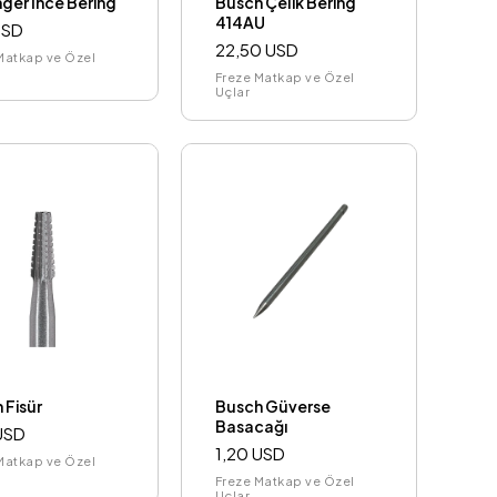
nger İnce Bering
Busch Çelik Bering
414AU
USD
22,50 USD
Matkap ve Özel
Freze Matkap ve Özel
Uçlar
 Fisür
Busch Güverse
Basacağı
USD
1,20 USD
Matkap ve Özel
Freze Matkap ve Özel
Uçlar