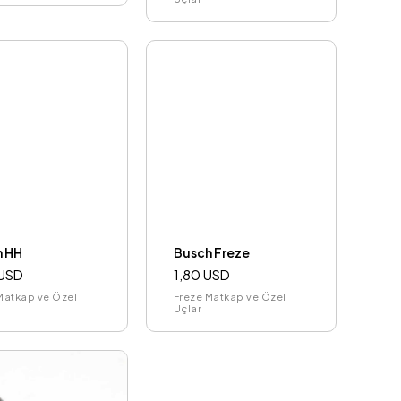
h HH
Busch Freze
 USD
1,80 USD
Matkap ve Özel
Freze Matkap ve Özel
Uçlar