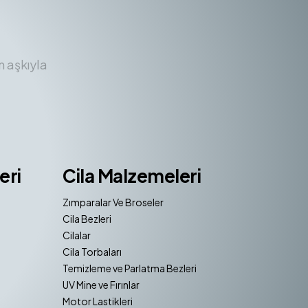
m aşkıyla
eri
Cila Malzemeleri
Zımparalar Ve Broseler
Cila Bezleri
Cilalar
Cila Torbaları
Temizleme ve Parlatma Bezleri
UV Mine ve Fırınlar
Motor Lastikleri