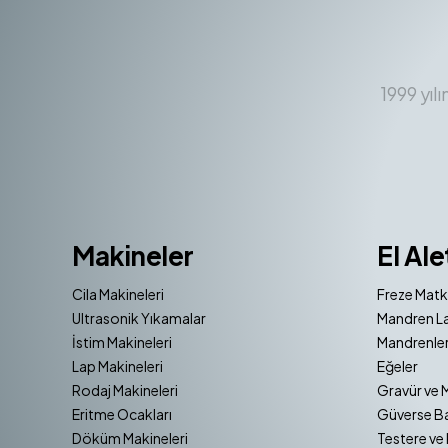
1999 yıl
Makineler
El Ale
Cila Makineleri
Freze Matk
Ultrasonik Yıkamalar
Mandren La
İstim Makineleri
Mandrenler
Lap Makineleri
Eğeler
Rodaj Makineleri
Gravür ve 
Eritme Ocakları
Güverse Ba
Döküm Makineleri
Testere ve 