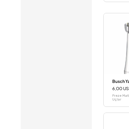
Busch Yar
6,00 U
Freze Mat
Uçlar