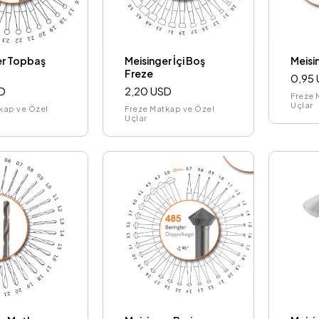
er Topbaş
Meisinger İçi Boş
Meisi
Freze
0,95
D
2,20 USD
Freze 
Uçlar
kap ve Özel
Freze Matkap ve Özel
Uçlar