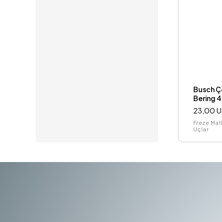
Busch Çe
Bering 
23,00 
Freze Mat
Uçlar