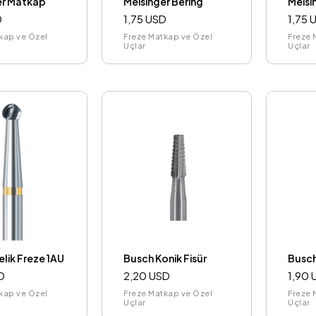
er Matkap
Meisinger Bering
Meisi
D
1,75 USD
1,75 
kap ve Özel
Freze Matkap ve Özel
Freze 
Uçlar
Uçlar
lik Freze 1AU
Busch Konik Fisür
Busch
D
2,20 USD
1,90 
kap ve Özel
Freze Matkap ve Özel
Freze 
Uçlar
Uçlar