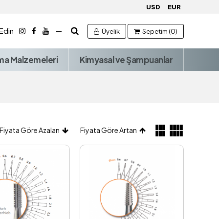
USD
EUR
 Edin
—
Üyelik
Sepetim (0)
ma Malzemeleri
Kimyasal ve Şampuanlar
Fiyata Göre Azalan
Fiyata Göre Artan