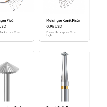
nger Fisür
Meisinger Konik Fisür
 USD
0,95 USD
Matkap ve Özel
Freze Matkap ve Özel
Uçlar