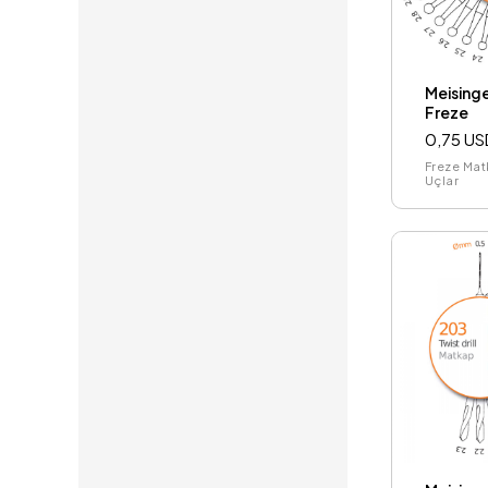
Meising
Freze
0,75 US
Freze Mat
Uçlar