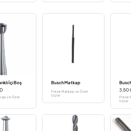
ıklı İçi Boş
Busch Matkap
Busc
SD
3,50
Freze Matkap ve Özel
Uçlar
kap ve Özel
Freze 
Uçlar