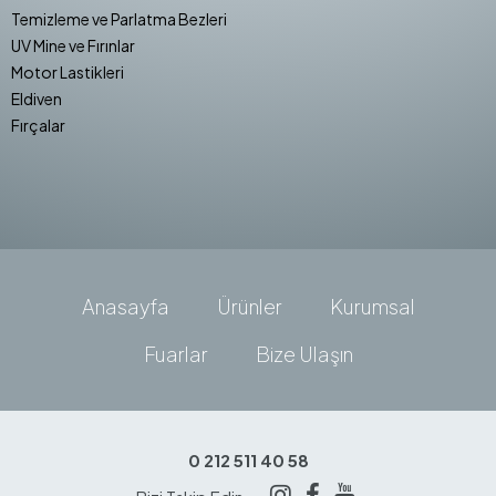
Temizleme ve Parlatma Bezleri
UV Mine ve Fırınlar
Motor Lastikleri
Eldiven
Fırçalar
Anasayfa
Ürünler
Kurumsal
Fuarlar
Bize Ulaşın
0 212 511 40 58