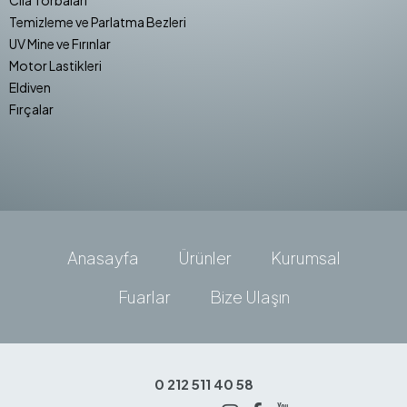
Temizleme ve Parlatma Bezleri
UV Mine ve Fırınlar
Motor Lastikleri
Eldiven
Fırçalar
Anasayfa
Ürünler
Kurumsal
Fuarlar
Bize Ulaşın
0 212 511 40 58