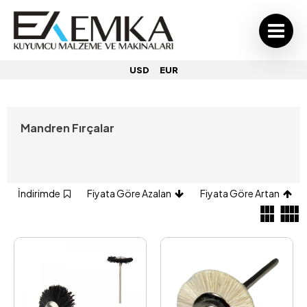
USD
EUR
Mandren Fırçalar
İndirimde
Fiyata Göre Azalan
Fiyata Göre Artan