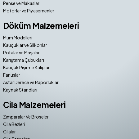
Pense ve Makaslar
Motorlar ve Piyasemenler
Döküm Malzemeleri
Mum Modelleri
Kauçuklar ve Slikonlar
Potalar ve Maşalar
Karıştırma Çubukları
Kauçuk Pişirme Kalıpları
Fanuslar
Astar Derece ve Raporluklar
Kaynak Standları
Cila Malzemeleri
Zımparalar Ve Broseler
Cila Bezleri
Cilalar
Cila Torbaları