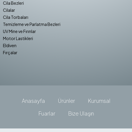
Cila Bezleri
Cilalar
Cila Torbaları
Temizleme ve Parlatma Bezleri
UV Mine ve Fırınlar
Motor Lastikleri
Eldiven
Fırçalar
Anasayfa
Ürünler
Kurumsal
Fuarlar
Bize Ulaşın