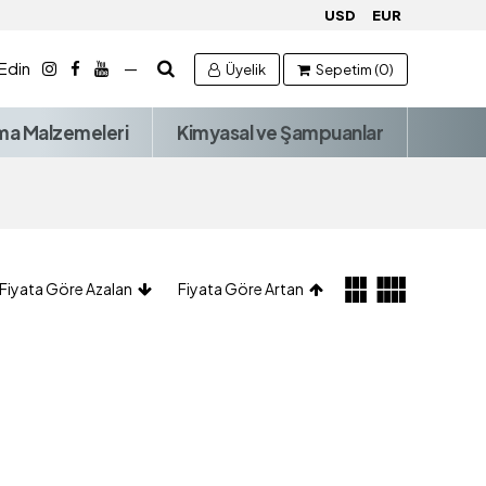
USD
EUR
 Edin
—
Üyelik
Sepetim (0)
ma Malzemeleri
Kimyasal ve Şampuanlar
Fiyata Göre Azalan
Fiyata Göre Artan