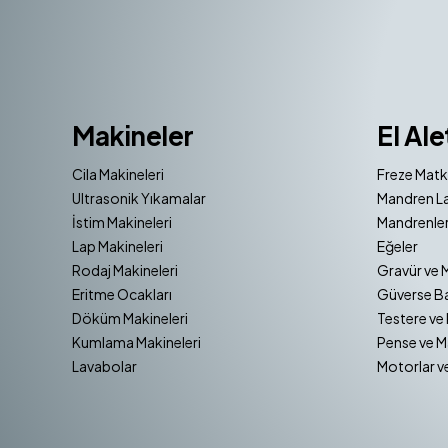
Makineler
El Ale
Cila Makineleri
Freze Matk
Ultrasonik Yıkamalar
Mandren La
İstim Makineleri
Mandrenler
Lap Makineleri
Eğeler
Rodaj Makineleri
Gravür ve 
Eritme Ocakları
Güverse Ba
Döküm Makineleri
Testere ve 
Kumlama Makineleri
Pense ve M
Lavabolar
Motorlar v