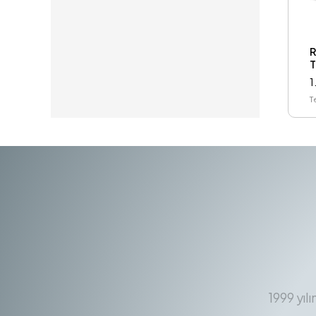
T
1
T
1999 yıl