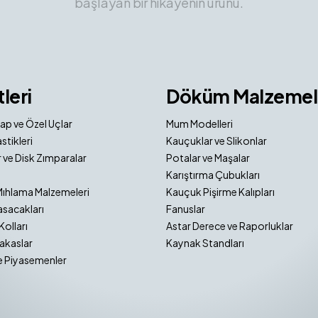
başlayan bir hikayenin ürünü.
tleri
Döküm Malzemel
ap ve Özel Uçlar
Mum Modelleri
stikleri
Kauçuklar ve Slikonlar
 ve Disk Zımparalar
Potalar ve Maşalar
Karıştırma Çubukları
Mıhlama Malzemeleri
Kauçuk Pişirme Kalıpları
sacakları
Fanuslar
Kolları
Astar Derece ve Raporluklar
akaslar
Kaynak Standları
e Piyasemenler