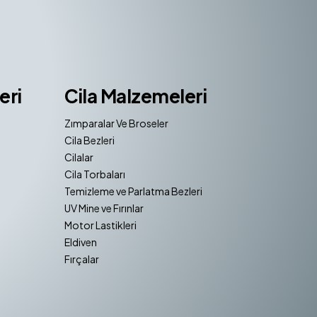
eri
Cila Malzemeleri
Zımparalar Ve Broseler
Cila Bezleri
Cilalar
Cila Torbaları
Temizleme ve Parlatma Bezleri
UV Mine ve Fırınlar
Motor Lastikleri
Eldiven
Fırçalar