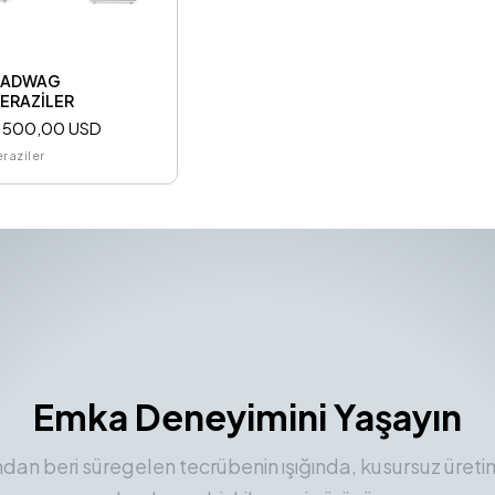
RADWAG
ERAZİLER
.500,00 USD
eraziler
Emka Deneyimini Yaşayın
ından beri süregelen tecrübenin ışığında, kusursuz üreti