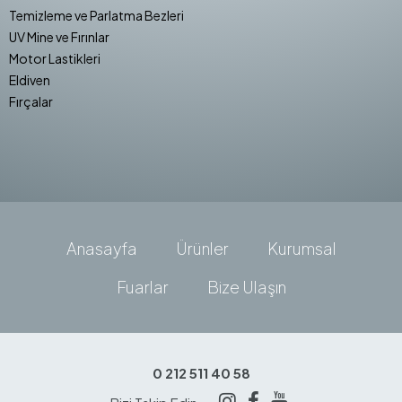
Temizleme ve Parlatma Bezleri
UV Mine ve Fırınlar
Motor Lastikleri
Eldiven
Fırçalar
Anasayfa
Ürünler
Kurumsal
Fuarlar
Bize Ulaşın
0 212 511 40 58