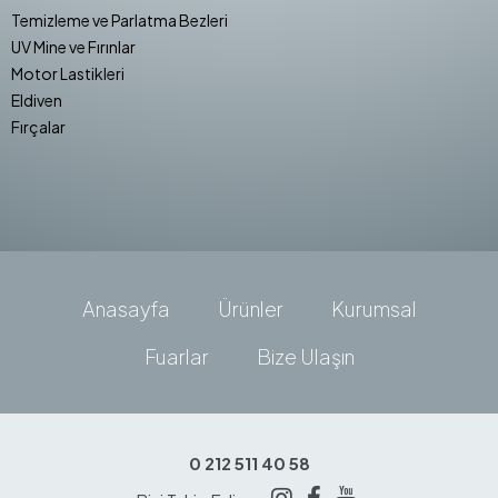
Temizleme ve Parlatma Bezleri
UV Mine ve Fırınlar
Motor Lastikleri
Eldiven
Fırçalar
Anasayfa
Ürünler
Kurumsal
Fuarlar
Bize Ulaşın
0 212 511 40 58