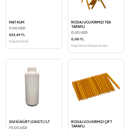
MAT KUM
RODAJ UCU KIRMIZI TEK
TARAFLI
11,00 USD
0,00 USD
523,69 TL
0,00 TL
Kaplamalar
Kaplama Ekipmanları
SIVI KÜKÜRT (OKSİT) 1 LT
RODAJ UCU KIRMIZI ÇİFT
TARAFLI
70,00 USD