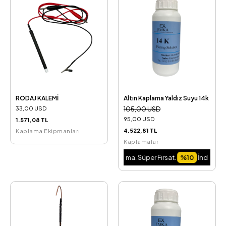
RODAJ KALEMİ
Altın Kaplama Yaldız Suyu 14k
33,00 USD
105,00 USD
95,00 USD
1.571,08 TL
4.522,81 TL
Kaplama Ekipmanları
Kaplamalar
 Fırsat.
%10
İndirim Fırsatını Kaçırma. Süper Fırsat.
%10
İndirim Fırsatın