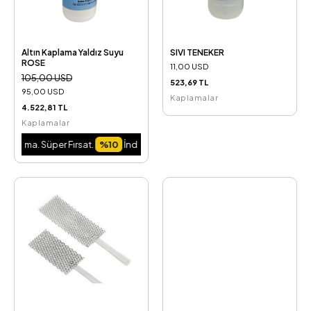
Altın Kaplama Yaldız Suyu
SIVI TENEKER
ROSE
11,00 USD
105,00 USD
523,69 TL
95,00 USD
Kaplamalar
4.522,81 TL
Kaplamalar
rma. Süper Fırsat.
%10
İndirim Fırsatını Kaçırma. Süper Fırsat.
%10
İndirim