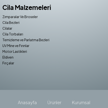
Cila Malzemeleri
Zımparalar Ve Broseler
Cila Bezleri
Cilalar
Cila Torbaları
Temizleme ve Parlatma Bezleri
UV Mine ve Fırınlar
Motor Lastikleri
Eldiven
Fırçalar
Anasayfa
Ürünler
Kurumsal