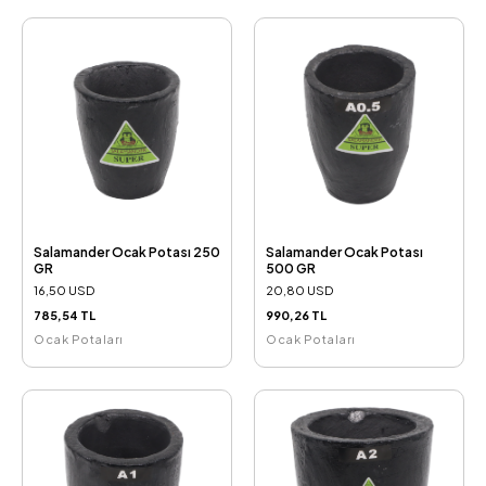
Salamander Ocak Potası 250
Salamander Ocak Potası
GR
500 GR
16,50 USD
20,80 USD
785,54 TL
990,26 TL
Ocak Potaları
Ocak Potaları