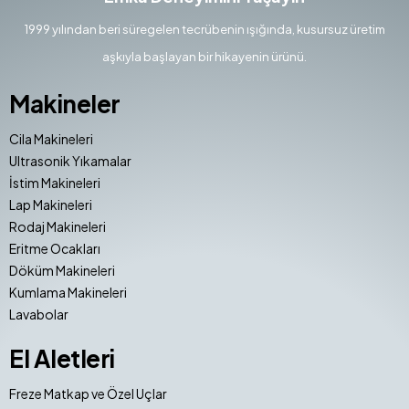
1999 yılından beri süregelen tecrübenin ışığında, kusursuz üretim
aşkıyla başlayan bir hikayenin ürünü.
Makineler
Cila Makineleri
Ultrasonik Yıkamalar
İstim Makineleri
Lap Makineleri
Rodaj Makineleri
Eritme Ocakları
Döküm Makineleri
Kumlama Makineleri
Lavabolar
El Aletleri
Freze Matkap ve Özel Uçlar