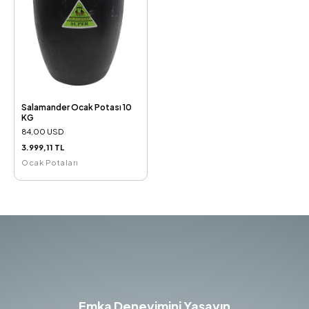
Salamander Ocak Potası 10
KG
84,00 USD
3.999,11 TL
Ocak Potaları
Emka Deneyimini Yaşayın