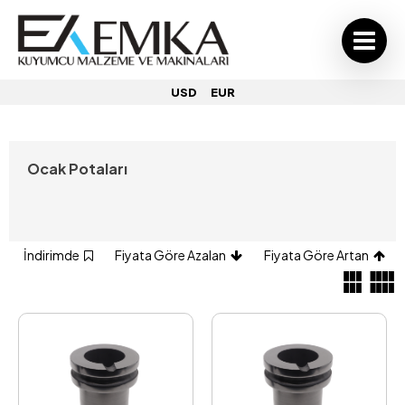
USD
EUR
Ocak Potaları
İndirimde
Fiyata Göre Azalan
Fiyata Göre Artan