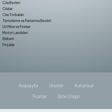
Cila Bezleri
Cilalar
Cila Torbaları
Temizleme ve Parlatma Bezleri
UV Mine ve Fırınlar
Motor Lastikleri
Eldiven
Fırçalar
Anasayfa
Ürünler
Kurumsal
Fuarlar
Bize Ulaşın