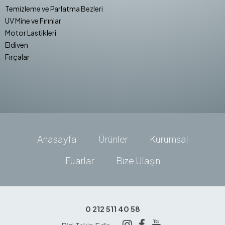
Temizleme ve Parlatma Bezleri
UV Mine ve Fırınlar
Motor Lastikleri
Eldiven
Fırçalar
Anasayfa
Ürünler
Kurumsal
Fuarlar
Bize Ulaşın
0 212 511 40 58