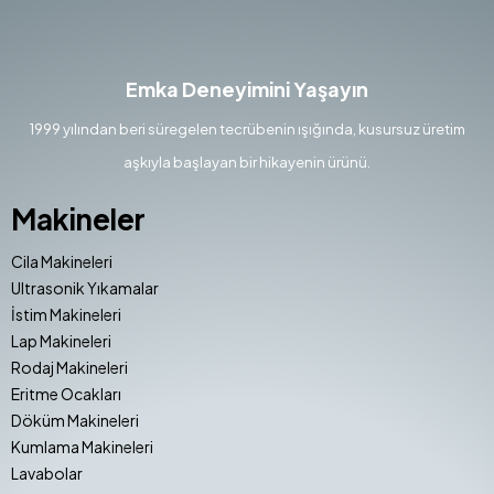
Emka Deneyimini Yaşayın
1999 yılından beri süregelen tecrübenin ışığında, kusursuz üretim
aşkıyla başlayan bir hikayenin ürünü.
Makineler
Cila Makineleri
Ultrasonik Yıkamalar
İstim Makineleri
Lap Makineleri
Rodaj Makineleri
Eritme Ocakları
Döküm Makineleri
Kumlama Makineleri
Lavabolar