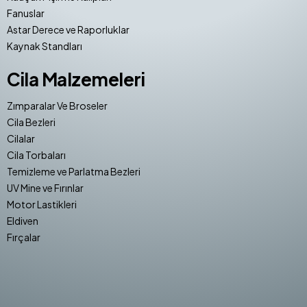
Fanuslar
Astar Derece ve Raporluklar
Kaynak Standları
Cila Malzemeleri
Zımparalar Ve Broseler
Cila Bezleri
Cilalar
Cila Torbaları
Temizleme ve Parlatma Bezleri
UV Mine ve Fırınlar
Motor Lastikleri
Eldiven
Fırçalar