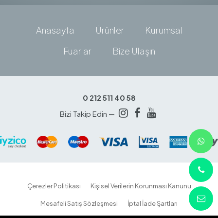
Anasayfa
Ürünler
Kurumsal
Fuarlar
Bize Ulaşın
0 212 511 40 58
Bizi Takip Edin —
Çerezler Politikası
Kişisel Verilerin Korunması Kanunu
Mesafeli Satış Sözleşmesi
İptal İade Şartları