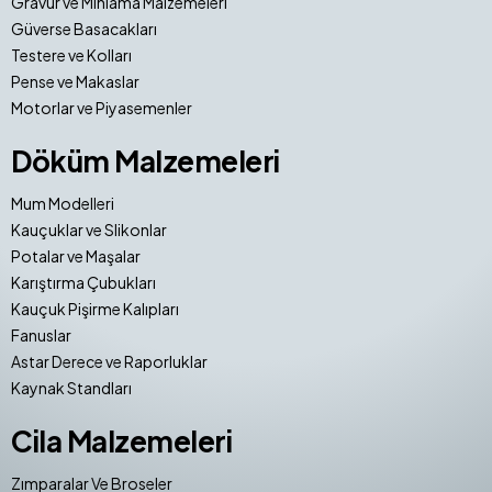
Gravür ve Mıhlama Malzemeleri
Güverse Basacakları
Testere ve Kolları
Pense ve Makaslar
Motorlar ve Piyasemenler
Döküm Malzemeleri
Mum Modelleri
Kauçuklar ve Slikonlar
Potalar ve Maşalar
Karıştırma Çubukları
Kauçuk Pişirme Kalıpları
Fanuslar
Astar Derece ve Raporluklar
Kaynak Standları
Cila Malzemeleri
Zımparalar Ve Broseler