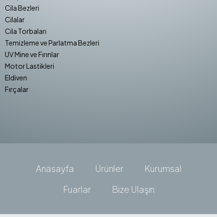
Cila Bezleri
Cilalar
Cila Torbaları
Temizleme ve Parlatma Bezleri
UV Mine ve Fırınlar
Motor Lastikleri
Eldiven
Fırçalar
Anasayfa
Ürünler
Kurumsal
Fuarlar
Bize Ulaşın