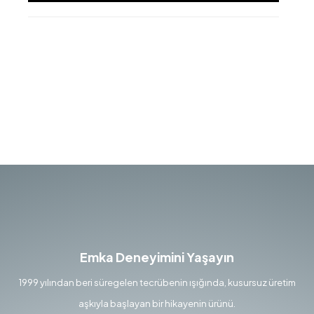
Emka Deneyimini Yaşayın
1999 yılından beri süregelen tecrübenin ışığında, kusursuz üretim
aşkıyla başlayan bir hikayenin ürünü.