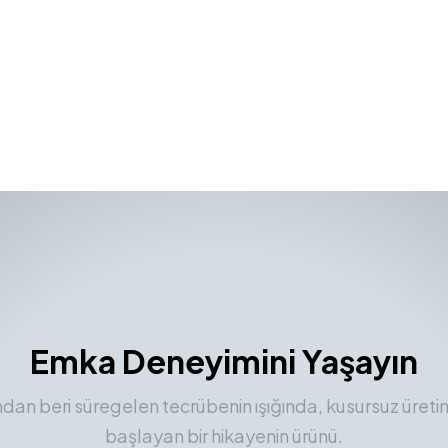
Emka Deneyimini Yaşayın
ından beri süregelen tecrübenin ışığında, kusursuz üreti
başlayan bir hikayenin ürünü.