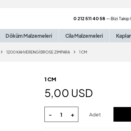
0 212 511 40 58
— Bizi Takip
Döküm Malzemeleri
Cila Malzemeleri
Kapla
1200 KAHVERENGİ BROSE ZIMPARA
1 CM
1 CM
5,00 USD
-
+
Adet