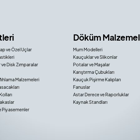
tleri
Döküm Malzemel
ap ve Özel Uçlar
Mum Modelleri
stikleri
Kauçuklar ve Slikonlar
 ve Disk Zımparalar
Potalar ve Maşalar
Karıştırma Çubukları
Mıhlama Malzemeleri
Kauçuk Pişirme Kalıpları
sacakları
Fanuslar
Kolları
Astar Derece ve Raporluklar
akaslar
Kaynak Standları
e Piyasemenler