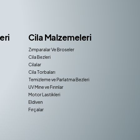
eri
Cila Malzemeleri
Zımparalar Ve Broseler
Cila Bezleri
Cilalar
Cila Torbaları
Temizleme ve Parlatma Bezleri
UV Mine ve Fırınlar
Motor Lastikleri
Eldiven
Fırçalar