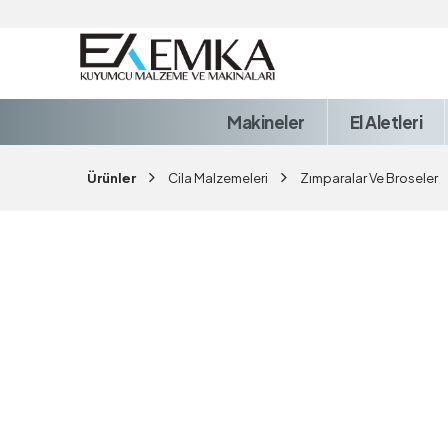
Makineler
El Aletleri
Ürünler
Cila Malzemeleri
Zımparalar Ve Broseler