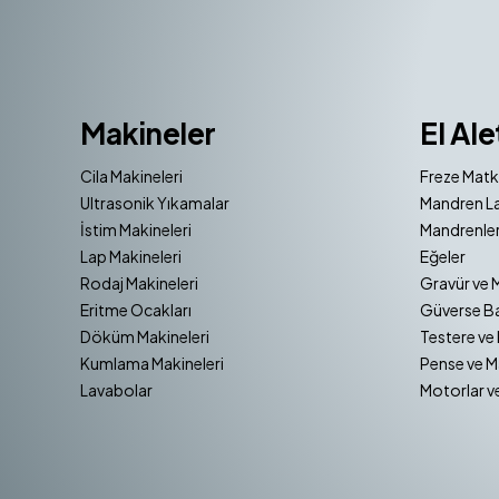
Makineler
El Ale
Cila Makineleri
Freze Matk
Ultrasonik Yıkamalar
Mandren La
İstim Makineleri
Mandrenler
Lap Makineleri
Eğeler
Rodaj Makineleri
Gravür ve 
Eritme Ocakları
Güverse Ba
Döküm Makineleri
Testere ve 
Kumlama Makineleri
Pense ve M
Lavabolar
Motorlar v