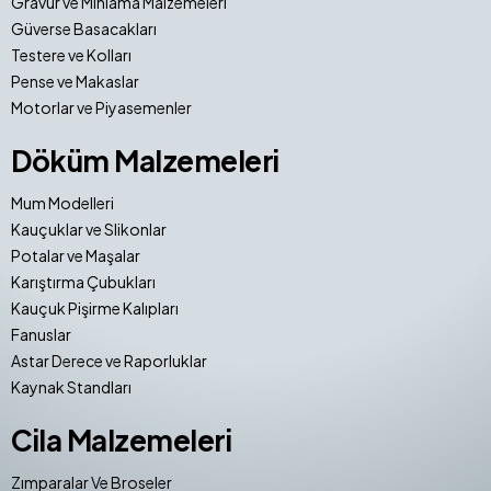
Gravür ve Mıhlama Malzemeleri
Güverse Basacakları
Testere ve Kolları
Pense ve Makaslar
Motorlar ve Piyasemenler
Döküm Malzemeleri
Mum Modelleri
Kauçuklar ve Slikonlar
Potalar ve Maşalar
Karıştırma Çubukları
Kauçuk Pişirme Kalıpları
Fanuslar
Astar Derece ve Raporluklar
Kaynak Standları
Cila Malzemeleri
Zımparalar Ve Broseler