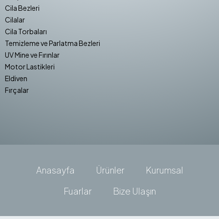
Cila Bezleri
Cilalar
Cila Torbaları
Temizleme ve Parlatma Bezleri
UV Mine ve Fırınlar
Motor Lastikleri
Eldiven
Fırçalar
Anasayfa
Ürünler
Kurumsal
Fuarlar
Bize Ulaşın