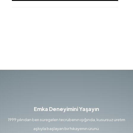
Emka Deneyimini Yaşayın
1999 yılından beri süregelen tecrübenin ışığında, kusursuz üretim
aşkıyla başlayan bir hikayenin ürünü.