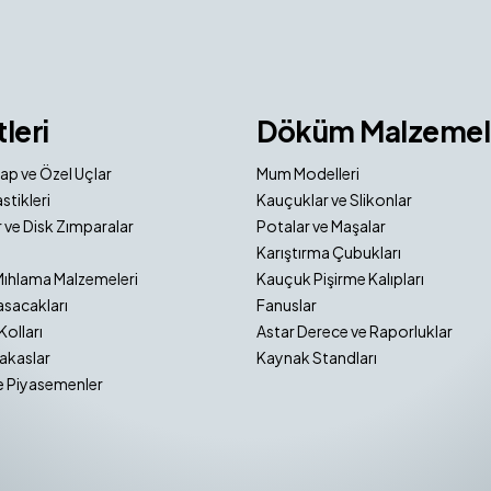
tleri
Döküm Malzemel
ap ve Özel Uçlar
Mum Modelleri
stikleri
Kauçuklar ve Slikonlar
 ve Disk Zımparalar
Potalar ve Maşalar
Karıştırma Çubukları
Mıhlama Malzemeleri
Kauçuk Pişirme Kalıpları
sacakları
Fanuslar
Kolları
Astar Derece ve Raporluklar
akaslar
Kaynak Standları
e Piyasemenler