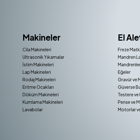
Makineler
El Ale
Cila Makineleri
Freze Matk
Ultrasonik Yıkamalar
Mandren La
İstim Makineleri
Mandrenler
Lap Makineleri
Eğeler
Rodaj Makineleri
Gravür ve 
Eritme Ocakları
Güverse Ba
Döküm Makineleri
Testere ve 
Kumlama Makineleri
Pense ve M
Lavabolar
Motorlar v