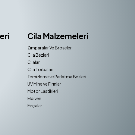
eri
Cila Malzemeleri
Zımparalar Ve Broseler
Cila Bezleri
Cilalar
Cila Torbaları
Temizleme ve Parlatma Bezleri
UV Mine ve Fırınlar
Motor Lastikleri
Eldiven
Fırçalar