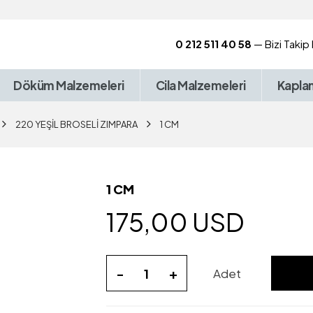
0 212 511 40 58
— Bizi Takip
Döküm Malzemeleri
Cila Malzemeleri
Kapla
220 YEŞİL BROSELİ ZIMPARA
1 CM
1 CM
175,00 USD
-
+
Adet