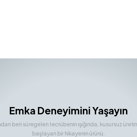
Emka Deneyimini Yaşayın
ından beri süregelen tecrübenin ışığında, kusursuz üreti
başlayan bir hikayenin ürünü.