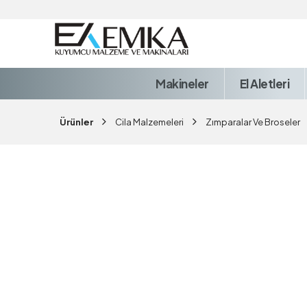
Makineler
El Aletleri
Ürünler
Cila Malzemeleri
Zımparalar Ve Broseler