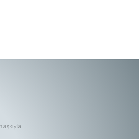
m aşkıyla