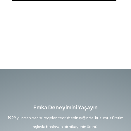
Emka Deneyimini Yaşayın
1999 yılından beri süregelen tecrübenin ışığında, kusursuz üretim
aşkıyla başlayan bir hikayenin ürünü.