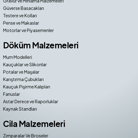
Gravür ve Mıhlama Malzemeleri
Güverse Basacakları
Testere ve Kolları
Pense ve Makaslar
Motorlar ve Piyasemenler
Döküm Malzemeleri
Mum Modelleri
Kauçuklar ve Slikonlar
Potalar ve Maşalar
Karıştırma Çubukları
Kauçuk Pişirme Kalıpları
Fanuslar
Astar Derece ve Raporluklar
Kaynak Standları
Cila Malzemeleri
Zımparalar Ve Broseler