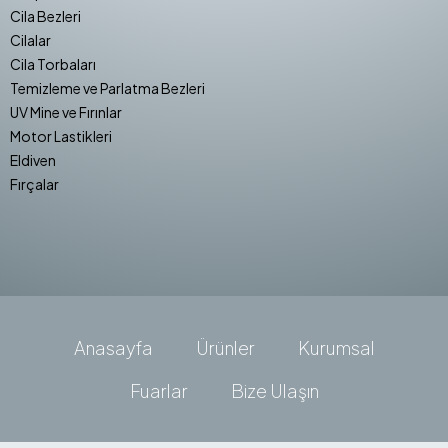
Cila Bezleri
Cilalar
Cila Torbaları
Temizleme ve Parlatma Bezleri
UV Mine ve Fırınlar
Motor Lastikleri
Eldiven
Fırçalar
Anasayfa
Ürünler
Kurumsal
Fuarlar
Bize Ulaşın