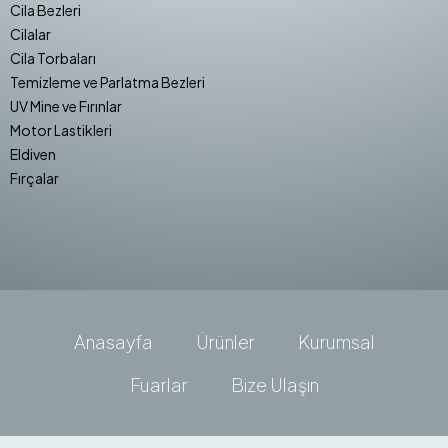
Cila Bezleri
Cilalar
Cila Torbaları
Temizleme ve Parlatma Bezleri
UV Mine ve Fırınlar
Motor Lastikleri
Eldiven
Fırçalar
Anasayfa
Ürünler
Kurumsal
Fuarlar
Bize Ulaşın