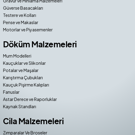
Gravür ve Mıhlama Malzemeleri
Güverse Basacakları
Testere ve Kolları
Pense ve Makaslar
Motorlar ve Piyasemenler
Döküm Malzemeleri
Mum Modelleri
Kauçuklar ve Slikonlar
Potalar ve Maşalar
Karıştırma Çubukları
Kauçuk Pişirme Kalıpları
Fanuslar
Astar Derece ve Raporluklar
Kaynak Standları
Cila Malzemeleri
Zımparalar Ve Broseler