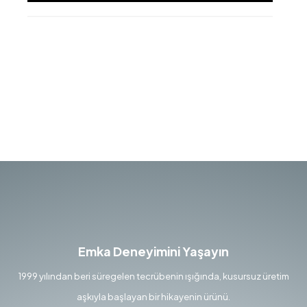
Emka Deneyimini Yaşayın
1999 yılından beri süregelen tecrübenin ışığında, kusursuz üretim
aşkıyla başlayan bir hikayenin ürünü.