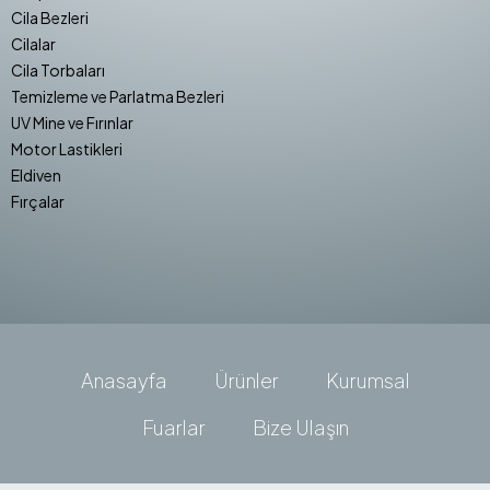
Cila Bezleri
Cilalar
Cila Torbaları
Temizleme ve Parlatma Bezleri
UV Mine ve Fırınlar
Motor Lastikleri
Eldiven
Fırçalar
Anasayfa
Ürünler
Kurumsal
Fuarlar
Bize Ulaşın