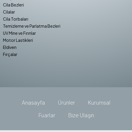
Cila Bezleri
Cilalar
Cila Torbaları
Temizleme ve Parlatma Bezleri
UV Mine ve Fırınlar
Motor Lastikleri
Eldiven
Fırçalar
Anasayfa
Ürünler
Kurumsal
Fuarlar
Bize Ulaşın