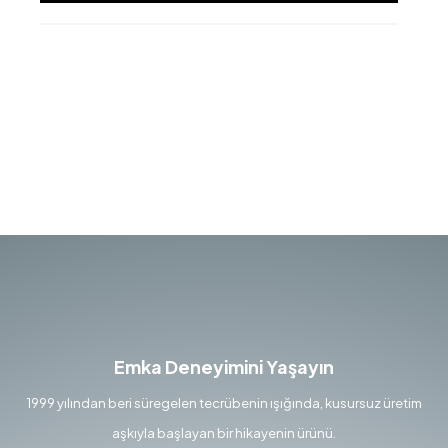
Emka Deneyimini Yaşayın
1999 yılından beri süregelen tecrübenin ışığında, kusursuz üretim
aşkıyla başlayan bir hikayenin ürünü.