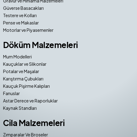
Gravür ve Mıhlama Malzemeleri
Güverse Basacakları
Testere ve Kolları
Pense ve Makaslar
Motorlar ve Piyasemenler
Döküm Malzemeleri
Mum Modelleri
Kauçuklar ve Slikonlar
Potalar ve Maşalar
Karıştırma Çubukları
Kauçuk Pişirme Kalıpları
Fanuslar
Astar Derece ve Raporluklar
Kaynak Standları
Cila Malzemeleri
Zımparalar Ve Broseler