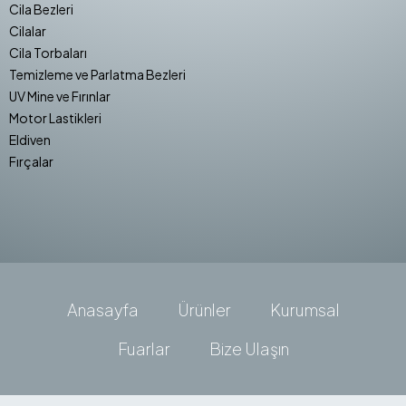
Cila Bezleri
Cilalar
Cila Torbaları
Temizleme ve Parlatma Bezleri
UV Mine ve Fırınlar
Motor Lastikleri
Eldiven
Fırçalar
Anasayfa
Ürünler
Kurumsal
Fuarlar
Bize Ulaşın