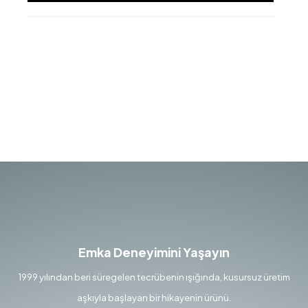
Emka Deneyimini Yaşayın
1999 yılından beri süregelen tecrübenin ışığında, kusursuz üretim
aşkıyla başlayan bir hikayenin ürünü.