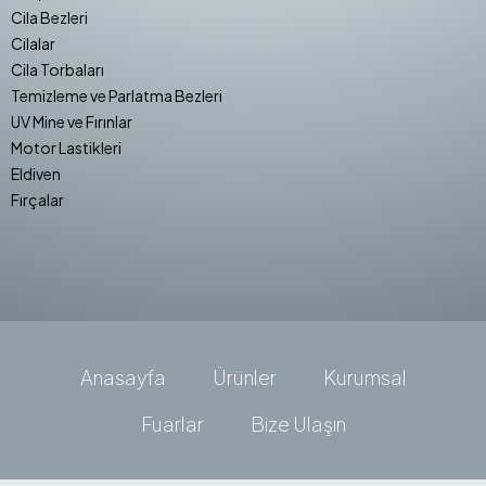
Cila Bezleri
Cilalar
Cila Torbaları
Temizleme ve Parlatma Bezleri
UV Mine ve Fırınlar
Motor Lastikleri
Eldiven
Fırçalar
Anasayfa
Ürünler
Kurumsal
Fuarlar
Bize Ulaşın