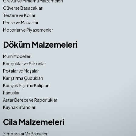
Gravür ve Mıhlama Malzemeleri
Güverse Basacakları
Testere ve Kolları
Pense ve Makaslar
Motorlar ve Piyasemenler
Döküm Malzemeleri
Mum Modelleri
Kauçuklar ve Slikonlar
Potalar ve Maşalar
Karıştırma Çubukları
Kauçuk Pişirme Kalıpları
Fanuslar
Astar Derece ve Raporluklar
Kaynak Standları
Cila Malzemeleri
Zımparalar Ve Broseler