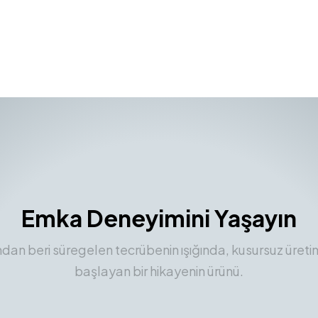
Emka Deneyimini Yaşayın
ından beri süregelen tecrübenin ışığında, kusursuz üreti
başlayan bir hikayenin ürünü.