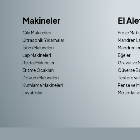
Makineler
El Ale
Cila Makineleri
Freze Matk
Ultrasonik Yıkamalar
Mandren La
İstim Makineleri
Mandrenler
Lap Makineleri
Eğeler
Rodaj Makineleri
Gravür ve 
Eritme Ocakları
Güverse Ba
Döküm Makineleri
Testere ve 
Kumlama Makineleri
Pense ve M
Lavabolar
Motorlar v