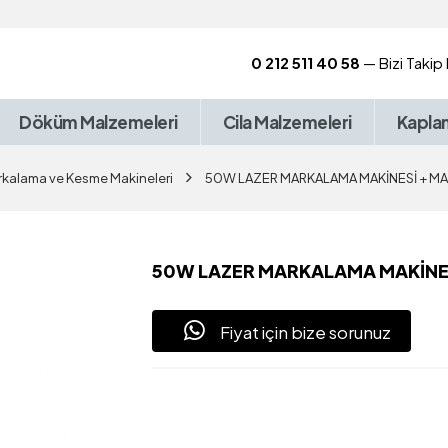
0 212 511 40 58
— Bizi Takip
Döküm Malzemeleri
Cila Malzemeleri
Kapla
rkalama ve Kesme Makineleri
50W LAZER MARKALAMA MAKİNESİ + MA
50W LAZER MARKALAMA MAKİNES
Fiyat için bize sorunuz