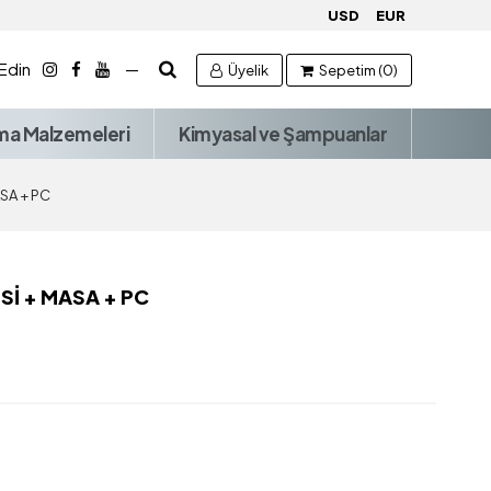
USD
EUR
 Edin
—
Üyelik
Sepetim (0)
ma Malzemeleri
Kimyasal ve Şampuanlar
SA + PC
İ + MASA + PC