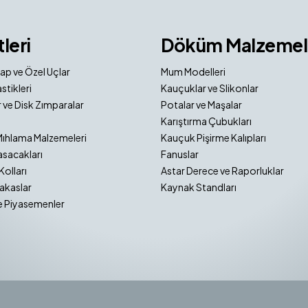
tleri
Döküm Malzemel
ap ve Özel Uçlar
Mum Modelleri
stikleri
Kauçuklar ve Slikonlar
 ve Disk Zımparalar
Potalar ve Maşalar
Karıştırma Çubukları
Mıhlama Malzemeleri
Kauçuk Pişirme Kalıpları
sacakları
Fanuslar
Kolları
Astar Derece ve Raporluklar
akaslar
Kaynak Standları
e Piyasemenler