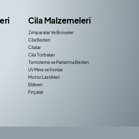
eri
Cila Malzemeleri
Zımparalar Ve Broseler
Cila Bezleri
Cilalar
Cila Torbaları
Temizleme ve Parlatma Bezleri
UV Mine ve Fırınlar
Motor Lastikleri
Eldiven
Fırçalar