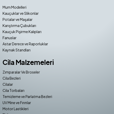
Mum Modelleri
Kauçuklar ve Slikonlar
Potalar ve Maşalar
Karıştırma Çubukları
Kauçuk Pişirme Kalıpları
Fanuslar
Astar Derece ve Raporluklar
Kaynak Standları
Cila Malzemeleri
Zımparalar Ve Broseler
Cila Bezleri
Cilalar
Cila Torbaları
Temizleme ve Parlatma Bezleri
UV Mine ve Fırınlar
Motor Lastikleri