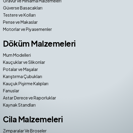
Gravür ve Mıhlama Malzemeleri
Güverse Basacakları
Testere ve Kolları
Pense ve Makaslar
Motorlar ve Piyasemenler
Döküm Malzemeleri
Mum Modelleri
Kauçuklar ve Slikonlar
Potalar ve Maşalar
Karıştırma Çubukları
Kauçuk Pişirme Kalıpları
Fanuslar
Astar Derece ve Raporluklar
Kaynak Standları
Cila Malzemeleri
Zımparalar Ve Broseler