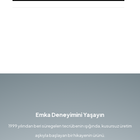
Emka Deneyimini Yaşayın
1999 yılından beri süregelen tecrübenin ışığında, kusursuz üretim
aşkıyla başlayan bir hikayenin ürünü.