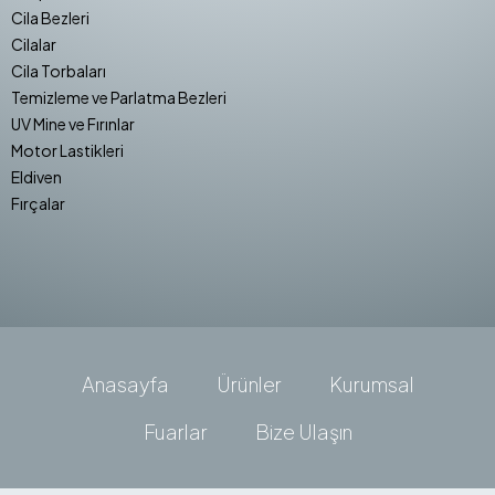
Cila Bezleri
Cilalar
Cila Torbaları
Temizleme ve Parlatma Bezleri
UV Mine ve Fırınlar
Motor Lastikleri
Eldiven
Fırçalar
Anasayfa
Ürünler
Kurumsal
Fuarlar
Bize Ulaşın