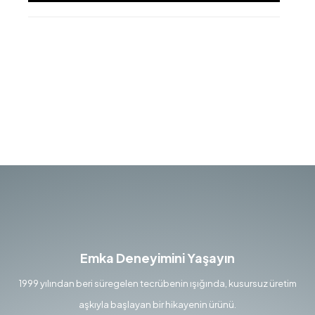
Emka Deneyimini Yaşayın
1999 yılından beri süregelen tecrübenin ışığında, kusursuz üretim
aşkıyla başlayan bir hikayenin ürünü.