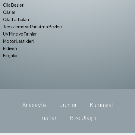
Cila Bezleri
Cilalar
Cila Torbaları
Temizleme ve Parlatma Bezleri
UV Mine ve Fırınlar
Motor Lastikleri
Eldiven
Fırçalar
Anasayfa
Ürünler
Kurumsal
Fuarlar
Bize Ulaşın