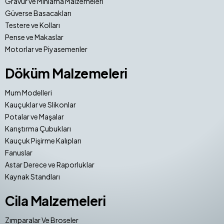
Gravür ve Mıhlama Malzemeleri
Güverse Basacakları
Testere ve Kolları
Pense ve Makaslar
Motorlar ve Piyasemenler
Döküm Malzemeleri
Mum Modelleri
Kauçuklar ve Slikonlar
Potalar ve Maşalar
Karıştırma Çubukları
Kauçuk Pişirme Kalıpları
Fanuslar
Astar Derece ve Raporluklar
Kaynak Standları
Cila Malzemeleri
Zımparalar Ve Broseler