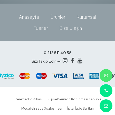
Anasayfa
Ürünler
Kurumsal
Fuarlar
Bize Ulaşın
0 212 511 40 58
Bizi Takip Edin —
Çerezler Politikası
Kişisel Verilerin Korunması Kanunu
Mesafeli Satış Sözleşmesi
İptal İade Şartları