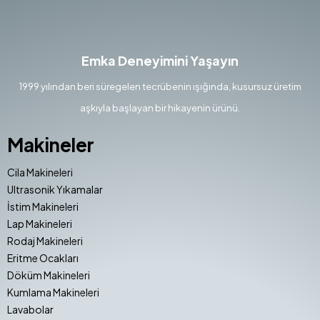
Emka Deneyimini Yaşayın
1999 yılından beri süregelen tecrübenin ışığında, kusursuz üretim
aşkıyla başlayan bir hikayenin ürünü.
Makineler
Cila Makineleri
Ultrasonik Yıkamalar
İstim Makineleri
Lap Makineleri
Rodaj Makineleri
Eritme Ocakları
Döküm Makineleri
Kumlama Makineleri
Lavabolar