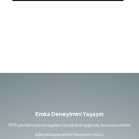
Emka Deneyimini Yaşayın
1999 yılından beri süregelen tecrübenin ışığında, kusursuz üretim
aşkıyla başlayan bir hikayenin ürünü.