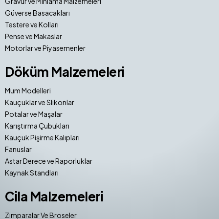
Gravür ve Mıhlama Malzemeleri
Güverse Basacakları
Testere ve Kolları
Pense ve Makaslar
Motorlar ve Piyasemenler
Döküm Malzemeleri
Mum Modelleri
Kauçuklar ve Slikonlar
Potalar ve Maşalar
Karıştırma Çubukları
Kauçuk Pişirme Kalıpları
Fanuslar
Astar Derece ve Raporluklar
Kaynak Standları
Cila Malzemeleri
Zımparalar Ve Broseler