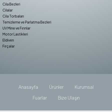
Cila Bezleri
Cilalar
Cila Torbaları
Temizleme ve Parlatma Bezleri
UV Mine ve Fırınlar
Motor Lastikleri
Eldiven
Fırçalar
Anasayfa
Ürünler
Kurumsal
Fuarlar
Bize Ulaşın