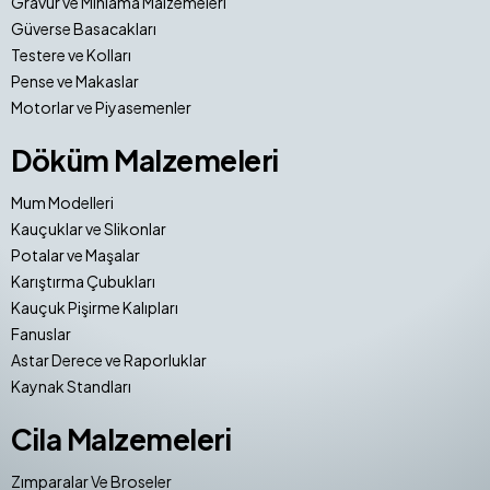
Gravür ve Mıhlama Malzemeleri
Güverse Basacakları
Testere ve Kolları
Pense ve Makaslar
Motorlar ve Piyasemenler
Döküm Malzemeleri
Mum Modelleri
Kauçuklar ve Slikonlar
Potalar ve Maşalar
Karıştırma Çubukları
Kauçuk Pişirme Kalıpları
Fanuslar
Astar Derece ve Raporluklar
Kaynak Standları
Cila Malzemeleri
Zımparalar Ve Broseler