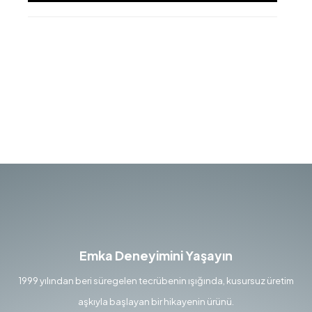
Emka Deneyimini Yaşayın
1999 yılından beri süregelen tecrübenin ışığında, kusursuz üretim
aşkıyla başlayan bir hikayenin ürünü.