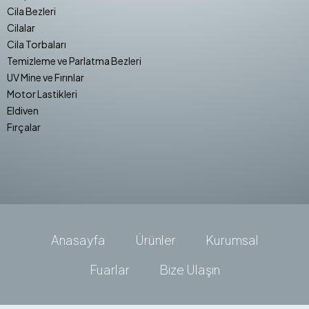
Cila Bezleri
Cilalar
Cila Torbaları
Temizleme ve Parlatma Bezleri
UV Mine ve Fırınlar
Motor Lastikleri
Eldiven
Fırçalar
Anasayfa
Ürünler
Kurumsal
Fuarlar
Bize Ulaşın