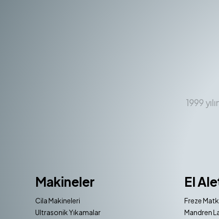
1999 yıl
Makineler
El Ale
Cila Makineleri
Freze Matk
Ultrasonik Yıkamalar
Mandren La