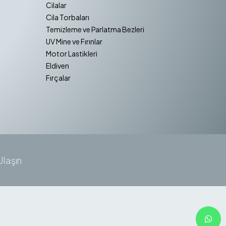
Cilalar
Cila Torbaları
Temizleme ve Parlatma Bezleri
UV Mine ve Fırınlar
Motor Lastikleri
Eldiven
Fırçalar
Ulaşın