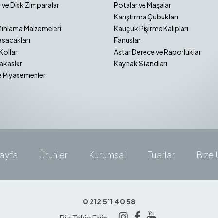
 ve Disk Zımparalar
Potalar ve Maşalar
Karıştırma Çubukları
Mıhlama Malzemeleri
Kauçuk Pişirme Kalıpları
sacakları
Fanuslar
Kolları
Astar Derece ve Raporluklar
akaslar
Kaynak Standları
e Piyasemenler
ayfa
Ürünler
Kurumsal
Fuarlar
Bize 
0 212 511 40 58
Bizi Takip Edin —