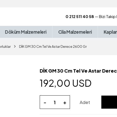
0 212 511 40 58
— Bizi Takip
Döküm Malzemeleri
Cila Malzemeleri
Kapla
rluklar
DİK GM 30 Cm Tel Ve Astar Derece 2600 Gr
DİK GM 30 Cm Tel Ve Astar Dere
192,00 USD
-
+
Adet