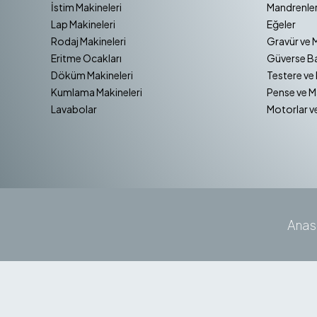
İstim Makineleri
Mandrenler
Lap Makineleri
Eğeler
Rodaj Makineleri
Gravür ve 
Eritme Ocakları
Güverse Ba
Döküm Makineleri
Testere ve 
Kumlama Makineleri
Pense ve M
Lavabolar
Motorlar v
Anas