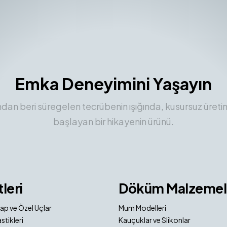
Emka Deneyimini Yaşayın
ından beri süregelen tecrübenin ışığında, kusursuz üreti
başlayan bir hikayenin ürünü.
tleri
Döküm Malzemel
ap ve Özel Uçlar
Mum Modelleri
stikleri
Kauçuklar ve Slikonlar