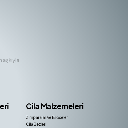
m aşkıyla
eri
Cila Malzemeleri
Zımparalar Ve Broseler
Cila Bezleri