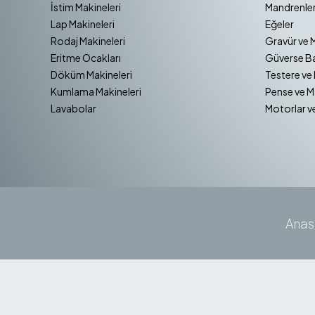
İstim Makineleri
Mandrenler
Lap Makineleri
Eğeler
Rodaj Makineleri
Gravür ve 
Eritme Ocakları
Güverse Ba
Döküm Makineleri
Testere ve 
Kumlama Makineleri
Pense ve M
Lavabolar
Motorlar v
Anas