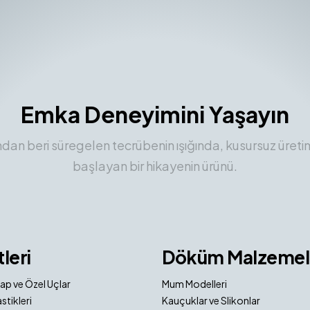
Emka Deneyimini Yaşayın
ından beri süregelen tecrübenin ışığında, kusursuz üreti
başlayan bir hikayenin ürünü.
tleri
Döküm Malzemel
ap ve Özel Uçlar
Mum Modelleri
stikleri
Kauçuklar ve Slikonlar