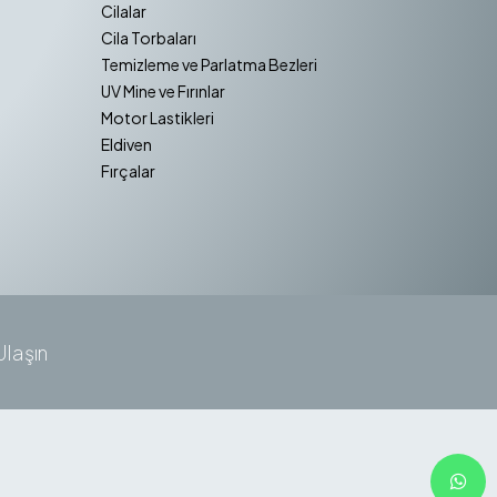
Cilalar
Cila Torbaları
Temizleme ve Parlatma Bezleri
UV Mine ve Fırınlar
Motor Lastikleri
Eldiven
Fırçalar
Ulaşın