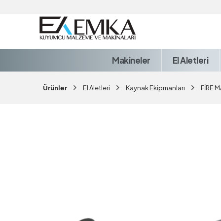
Makineler
El Aletleri
Ürünler
El Aletleri
Kaynak Ekipmanları
FİRE 