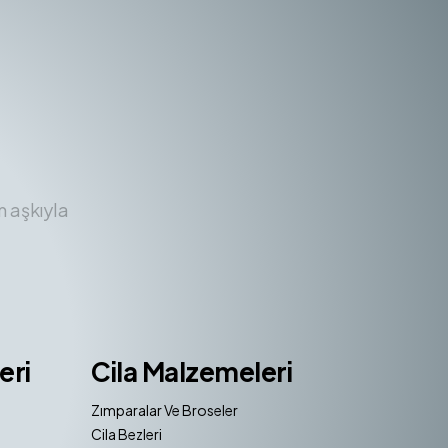
m aşkıyla
eri
Cila Malzemeleri
Zımparalar Ve Broseler
Cila Bezleri