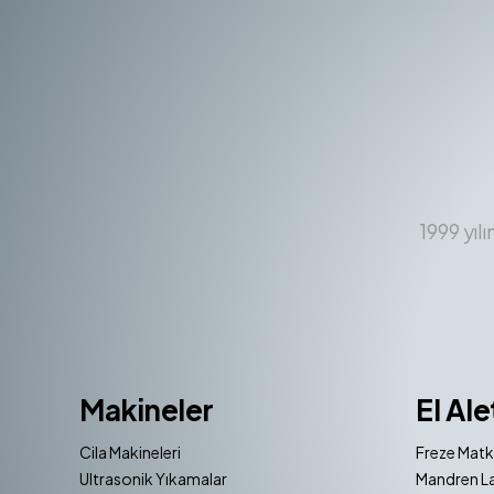
1999 yıl
Makineler
El Ale
Cila Makineleri
Freze Matk
Ultrasonik Yıkamalar
Mandren La