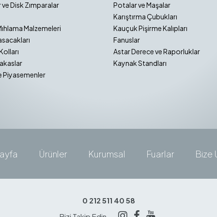
 ve Disk Zımparalar
Potalar ve Maşalar
Karıştırma Çubukları
Mıhlama Malzemeleri
Kauçuk Pişirme Kalıpları
sacakları
Fanuslar
Kolları
Astar Derece ve Raporluklar
akaslar
Kaynak Standları
e Piyasemenler
ayfa
Ürünler
Kurumsal
Fuarlar
Bize 
0 212 511 40 58
Bizi Takip Edin —