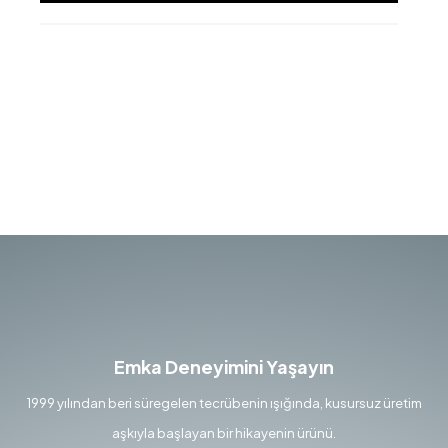
Emka Deneyimini Yaşayın
1999 yılından beri süregelen tecrübenin ışığında, kusursuz üretim
aşkıyla başlayan bir hikayenin ürünü.