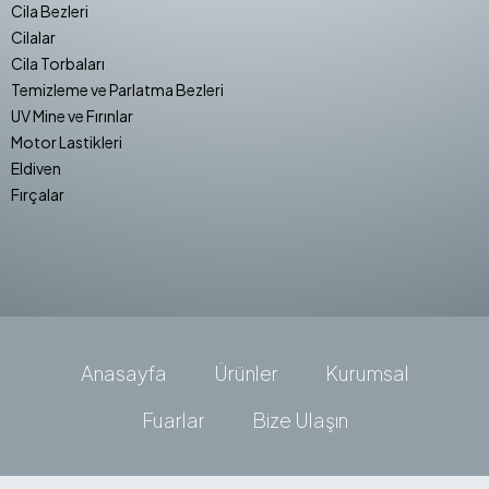
Cila Bezleri
Cilalar
Cila Torbaları
Temizleme ve Parlatma Bezleri
UV Mine ve Fırınlar
Motor Lastikleri
Eldiven
Fırçalar
Anasayfa
Ürünler
Kurumsal
Fuarlar
Bize Ulaşın