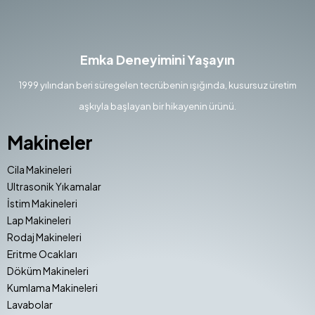
Emka Deneyimini Yaşayın
1999 yılından beri süregelen tecrübenin ışığında, kusursuz üretim
aşkıyla başlayan bir hikayenin ürünü.
Makineler
Cila Makineleri
Ultrasonik Yıkamalar
İstim Makineleri
Lap Makineleri
Rodaj Makineleri
Eritme Ocakları
Döküm Makineleri
Kumlama Makineleri
Lavabolar