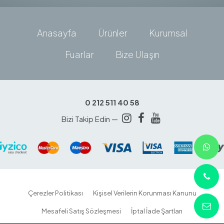
Anasayfa
Ürünler
Kurumsal
Fuarlar
Bize Ulaşın
0 212 511 40 58
Bizi Takip Edin —
Çerezler Politikası
Kişisel Verilerin Korunması Kanunu
Mesafeli Satış Sözleşmesi
İptal İade Şartları