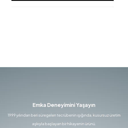
Emka Deneyimini Yaşayın
1999 yılından beri süregelen tecrübenin ışığında, kusursuz üretim
aşkıyla başlayan bir hikayenin ürünü.