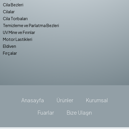
Cila Bezleri
Cilalar
Cila Torbaları
Temizleme ve Parlatma Bezleri
UV Mine ve Fırınlar
Motor Lastikleri
Eldiven
Fırçalar
Anasayfa
Ürünler
Kurumsal
Fuarlar
Bize Ulaşın