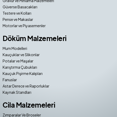
Gravür ve Mıhlama Malzemeleri
Güverse Basacakları
Testere ve Kolları
Pense ve Makaslar
Motorlar ve Piyasemenler
Döküm Malzemeleri
Mum Modelleri
Kauçuklar ve Slikonlar
Potalar ve Maşalar
Karıştırma Çubukları
Kauçuk Pişirme Kalıpları
Fanuslar
Astar Derece ve Raporluklar
Kaynak Standları
Cila Malzemeleri
Zımparalar Ve Broseler