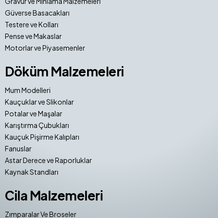
Gravür ve Mıhlama Malzemeleri
Güverse Basacakları
Testere ve Kolları
Pense ve Makaslar
Motorlar ve Piyasemenler
Döküm Malzemeleri
Mum Modelleri
Kauçuklar ve Slikonlar
Potalar ve Maşalar
Karıştırma Çubukları
Kauçuk Pişirme Kalıpları
Fanuslar
Astar Derece ve Raporluklar
Kaynak Standları
Cila Malzemeleri
Zımparalar Ve Broseler