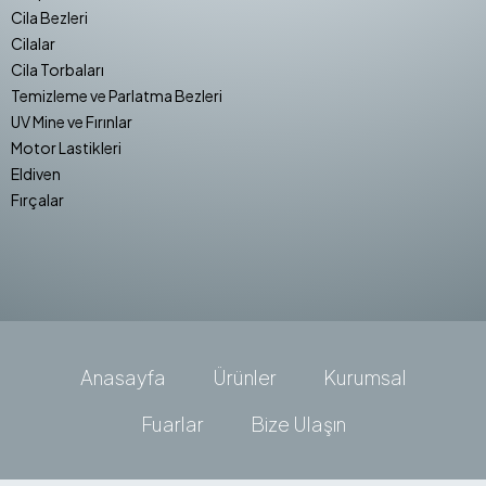
Cila Bezleri
Cilalar
Cila Torbaları
Temizleme ve Parlatma Bezleri
UV Mine ve Fırınlar
Motor Lastikleri
Eldiven
Fırçalar
Anasayfa
Ürünler
Kurumsal
Fuarlar
Bize Ulaşın