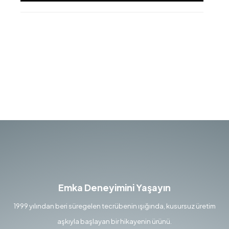
Emka Deneyimini Yaşayın
1999 yılından beri süregelen tecrübenin ışığında, kusursuz üretim
aşkıyla başlayan bir hikayenin ürünü.