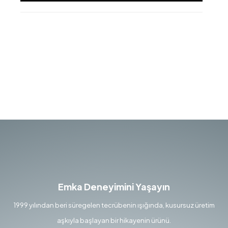
Emka Deneyimini Yaşayın
1999 yılından beri süregelen tecrübenin ışığında, kusursuz üretim
aşkıyla başlayan bir hikayenin ürünü.