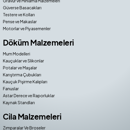
Gravür ve Mıhlama Malzemeleri
Güverse Basacakları
Testere ve Kolları
Pense ve Makaslar
Motorlar ve Piyasemenler
Döküm Malzemeleri
Mum Modelleri
Kauçuklar ve Slikonlar
Potalar ve Maşalar
Karıştırma Çubukları
Kauçuk Pişirme Kalıpları
Fanuslar
Astar Derece ve Raporluklar
Kaynak Standları
Cila Malzemeleri
Zımparalar Ve Broseler