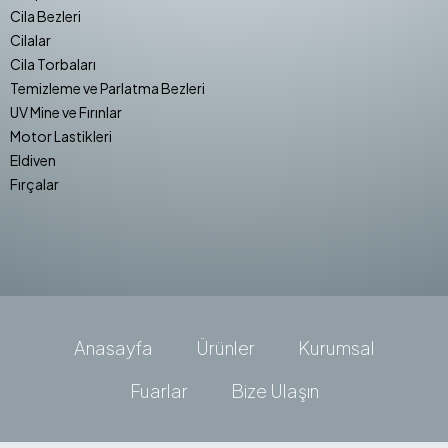
Cila Bezleri
Cilalar
Cila Torbaları
Temizleme ve Parlatma Bezleri
UV Mine ve Fırınlar
Motor Lastikleri
Eldiven
Fırçalar
Anasayfa
Ürünler
Kurumsal
Fuarlar
Bize Ulaşın