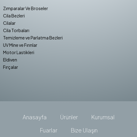
Zımparalar Ve Broseler
Cila Bezleri
Cilalar
Cila Torbaları
Temizleme ve Parlatma Bezleri
UV Mine ve Fırınlar
Motor Lastikleri
Eldiven
Fırçalar
Anasayfa
Ürünler
Kurumsal
Fuarlar
Bize Ulaşın