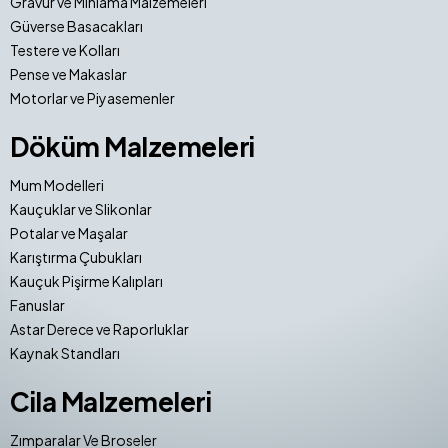
Gravür ve Mıhlama Malzemeleri
Güverse Basacakları
Testere ve Kolları
Pense ve Makaslar
Motorlar ve Piyasemenler
Döküm Malzemeleri
Mum Modelleri
Kauçuklar ve Slikonlar
Potalar ve Maşalar
Karıştırma Çubukları
Kauçuk Pişirme Kalıpları
Fanuslar
Astar Derece ve Raporluklar
Kaynak Standları
Cila Malzemeleri
Zımparalar Ve Broseler