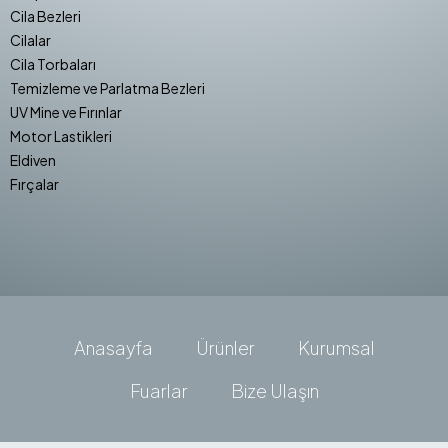
Cila Bezleri
Cilalar
Cila Torbaları
Temizleme ve Parlatma Bezleri
UV Mine ve Fırınlar
Motor Lastikleri
Eldiven
Fırçalar
Anasayfa
Ürünler
Kurumsal
Fuarlar
Bize Ulaşın